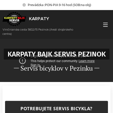
Prevádzka :PON-PIA 9-16 hod (SOB:na obj)
KARPATY
BAJK SERVIS
Viničnianska cesta 5602/15 Pezinok (Areál strojárskeho
centra)
KARPATY BAJK SERVIS PEZINOK
Servis bicyklov v Pezinku
POTREBUJETE SERVIS BICYKLA?