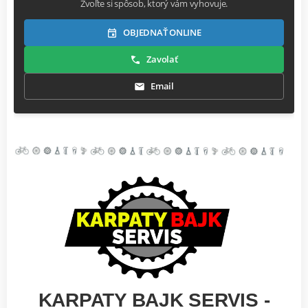
Zvoľte si spôsob, ktorý vám vyhovuje.
OBJEDNAŤ ONLINE
Zavolať
Email
KARPATY BAJK SERVIS -