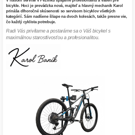
V našom servise v Pezinku spájame profesionalitu a vášeň pre
bicykle. Hoci je prevádzka nová, majiteľ a hlavný mechanik Karol
prináša dlhoročné skúsenosti so servisom bicyklov všetkých
kategórií. Sám nadšene šliape na dvoch kolesách, takže presne vie,
čo každý cyklista potrebuje.
Radi Vás privítame a postaráme sa o Váš bicykel s
maximálnou starostlivosťou a profesionalitou.