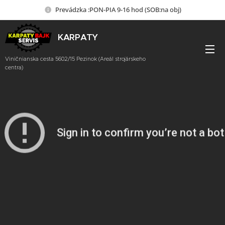
Prevádzka :PON-PIA 9-16 hod (SOB:na obj)
KARPATY
BAJK SERVIS
Viničnianska cesta 5602/15 Pezinok (Areál strojárskeho
centra)