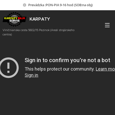
Prevádzka :PON-PIA 9-16 hod (SOB:na obj)
KARPATY
BAJK SERVIS
Viničnianska cesta 5602/15 Pezinok (Areál strojárskeho
centra)